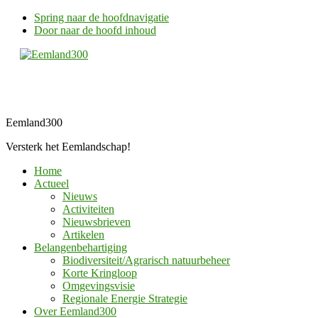
Spring naar de hoofdnavigatie
Door naar de hoofd inhoud
Eemland300
Versterk het Eemlandschap!
Home
Actueel
Nieuws
Activiteiten
Nieuwsbrieven
Artikelen
Belangenbehartiging
Biodiversiteit/Agrarisch natuurbeheer
Korte Kringloop
Omgevingsvisie
Regionale Energie Strategie
Over Eemland300