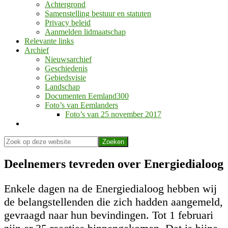
Achtergrond
Samenstelling bestuur en statuten
Privacy beleid
Aanmelden lidmaatschap
Relevante links
Archief
Nieuwsarchief
Geschiedenis
Gebiedsvisie
Landschap
Documenten Eemland300
Foto’s van Eemlanders
Foto’s van 25 november 2017
Show
Search
Zoek
op
Hide
deze
Search
Deelnemers tevreden over Energiedialoog
website
Enkele dagen na de Energiedialoog hebben wij
de belangstellenden die zich hadden aangemeld,
gevraagd naar hun bevindingen. Tot 1 februari